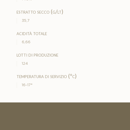
estratto secco (g/lt)
35,7
acidità totale
6,66
lotti di produzione
124
temperatura di servizio (°c)
16-17°