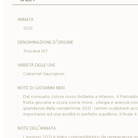
annata
2021
denominazione d'origine
Toscana IGT
varietà delle uve
Cabernet Sauvignon
note di giovanni neri
Dal consueto colore rosso brillante e intenso , il Pietrad
frutta giovane e scura come mora , ciliegia e arancia ro
grandezza della vendemmia 2021 : tannini scalpitanti a
importante ed una acidità in perfetto equilibrio. Il final
note dell'annata
L’inverno 2021 è stato contraddistinto da temperature miti