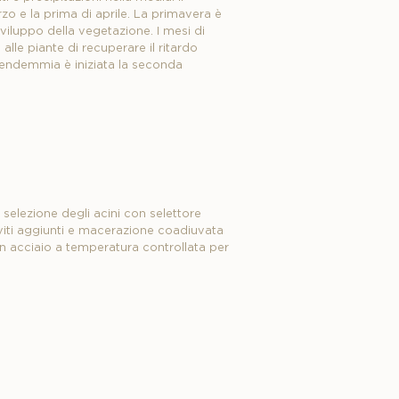
o e la prima di aprile. La primavera è
viluppo della vegetazione. I mesi di
lle piante di recuperare il ritardo
vendemmia è iniziata la seconda
selezione degli acini con selettore
viti aggiunti e macerazione coadiuvata
i in acciaio a temperatura controllata per