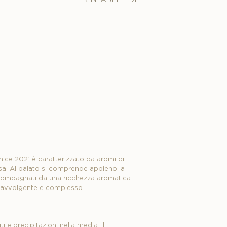
onice 2021 è caratterizzato da aromi di
ssa. Al palato si comprende appieno la
ccompagnati da una ricchezza aromatica
e è avvolgente e complesso.
 e precipitazioni nella media. Il