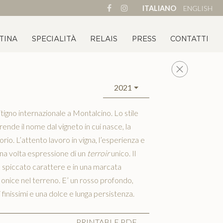
ITALIANO
ENGLISH
TINA
SPECIALITÀ
RELAIS
PRESS
CONTATTI
2021
itigno internazionale a Montalcino. Lo stile
rende il nome dal vigneto in cui nasce, la
io. L’attento lavoro in vigna, l’esperienza e
una volta espressione di un
terroir
unico. Il
 spiccato carattere e in una marcata
di onice nel terreno. E’ un rosso profondo,
finissimi e una dolce e lunga persistenza.
PRINTABLE PDF