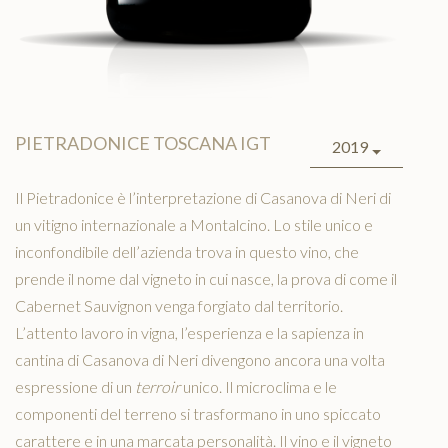
PIETRADONICE TOSCANA IGT
2019
Il Pietradonice è l’interpretazione di Casanova di Neri di
un vitigno internazionale a Montalcino. Lo stile unico e
inconfondibile dell’azienda trova in questo vino, che
prende il nome dal vigneto in cui nasce, la prova di come il
Cabernet Sauvignon venga forgiato dal territorio.
L’attento lavoro in vigna, l’esperienza e la sapienza in
cantina di Casanova di Neri divengono ancora una volta
espressione di un
terroir
unico. Il microclima e le
componenti del terreno si trasformano in uno spiccato
carattere e in una marcata personalità. Il vino e il vigneto