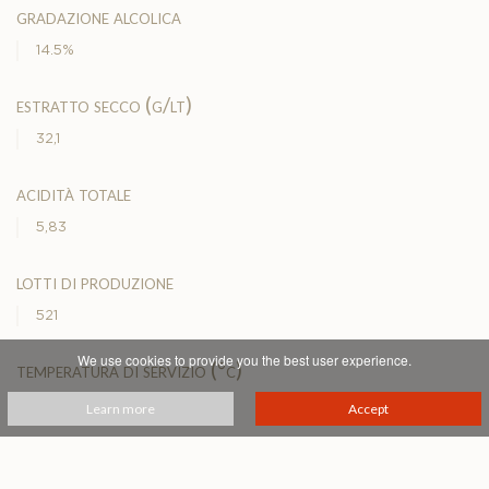
gradazione alcolica
14.5%
estratto secco (g/lt)
32,1
acidità totale
5,83
lotti di produzione
521
We use cookies to provide you the best user experience.
temperatura di servizio (°c)
16-17°
Learn more
Accept