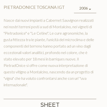
PIETRADONICE TOSCANA IGT
2006
Nasce dai nuovi impianti a Cabernet Sauvignon realizzati
nei nostri terreni posti a sud di Montalcino, nei vigneti di
"Pietradonice" e "Le Cetine". Le cure agronomiche, la
gusta fittezza tra le piante, l'unicità del microclima e delle
componenti del terreno hanno portato ad un vino dagli
eccezionali valori analitici, profondo nel colore, che è
stato elevato per 18 mesi in barriques nuove. Il
PietradOnice si offre come nuova interpretazione di
questo vitigno a Montalcino, nascendo da un progetto di
"vigna" che ha voluto confrontarsi anche con un' "uva
internazionale".
SHEET