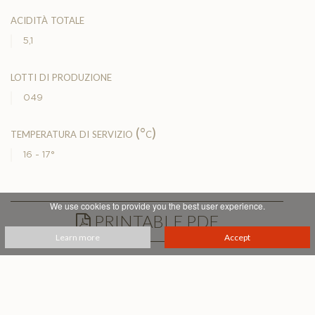
acidità totale
5,1
lotti di produzione
049
temperatura di servizio (°c)
16 - 17°
We use cookies to provide you the best user experience.
PRINTABLE PDF
Learn more
Accept